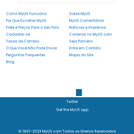
Como MyUS Funciona
Sobre MyUS
Por Que Escolher MyUS
MyUS Comentários
Frete e Preços Para o Seu País
Notícias e Imprensa
Cadastre-se
Carreiras no MyUS.com
Taxas de Câmbio
Seja Parceiro
O Que Você Não Pode Enviar
Entre em Contato
Perguntas Frequentes
Mapa do Site
Blog
Facebook
4.5
out of
5
based on over
5200
users
Twitter
Get the MyUS app
© 1997-2023 MyUS.com Todos os Direiros Reservados