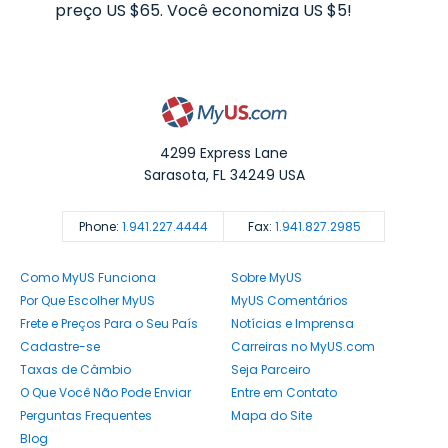
preço US $65. Você economiza US $5!
4299 Express Lane
Sarasota
,
FL
34249
USA
Phone:
1.941.227.4444
Fax:
1.941.827.2985
Como MyUS Funciona
Sobre MyUS
Por Que Escolher MyUS
MyUS Comentários
Frete e Preços Para o Seu País
Notícias e Imprensa
Cadastre-se
Carreiras no MyUS.com
Taxas de Câmbio
Seja Parceiro
O Que Você Não Pode Enviar
Entre em Contato
Perguntas Frequentes
Mapa do Site
Blog