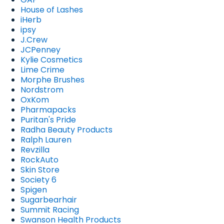
House of Lashes
iHerb
ipsy
J.Crew
JCPenney
Kylie Cosmetics
Lime Crime
Morphe Brushes
Nordstrom
OxKom
Pharmapacks
Puritan's Pride
Radha Beauty Products
Ralph Lauren
Revzilla
RockAuto
Skin Store
Society 6
Spigen
Sugarbearhair
Summit Racing
Swanson Health Products